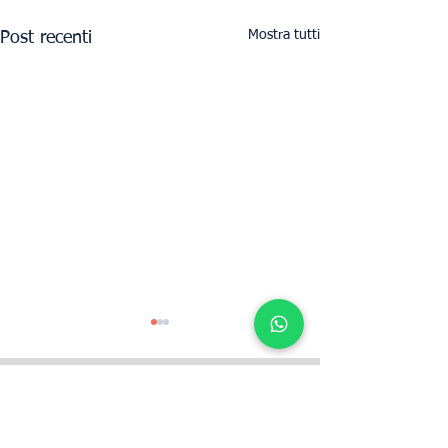
Mostra tutti
Post recenti
Determina il valore locativo della tua
proprietà con UpperKey come inquilino