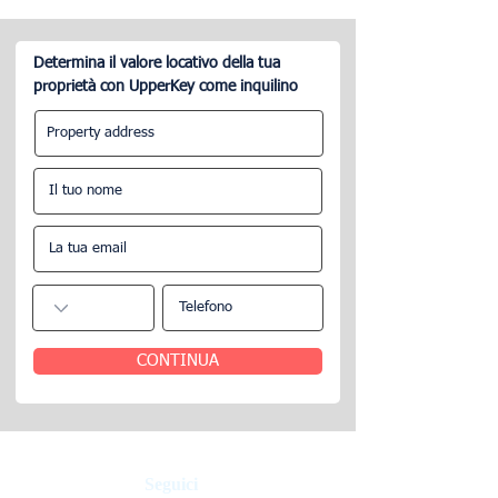
Determina il valore locativo della tua
proprietà con UpperKey come inquilino
17 Consigli per la gestione
Affitti a breve t
di immobili Airbnb a
Dubai - Regole 
Dubai.
sulla locazione n
CONTINUA
Seguici