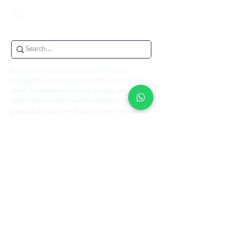
La nostra azienda diventa il tuo inquilino
principale e ti garantisce un affitto per 12 mesi
interi. Ci assumiamo i rischi di sfitto per voi
mentre beneficiate di un'assicurazione sulla
garanzia dell'affitto e di un aumento del reddito
da locazione.
Contattaci
+44 7514 270394
contact@theupperkey.com
5-8 Bolsover Street, Londra
W1W 6AB, UK
Guarda le nostre
recensioni su