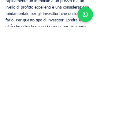
rapidamente un immobile a un prezzo e a un 
livello di profitto eccellenti è una considerazione 
fondamentale per gli investitori che desiderano 
farlo. Per questo tipo di investitori Londra è la 
città che offre le migliori opzioni per rimanere 
altamente liquidi e allo stesso tempo detenere 
proprietà immobiliari.
Sapere dove investire, soprattutto nel settore 
immobiliare, è un passo fondamentale per 
diversificare i propri investimenti. Londra rimane 
un mercato molto interessante per gli investitori 
stranieri grazie alla sua stabilità, alla capacità di 
copertura dall'inflazione e all'elevata domanda di 
diversi tipi di immobili.
Fondo di investimento UpperKey
Proprietari
Business