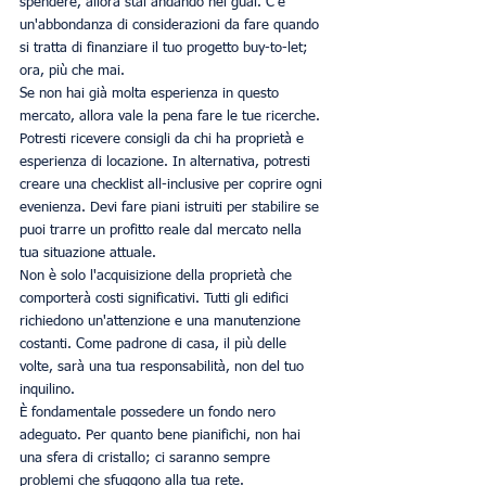
spendere, allora stai andando nei guai. C'è 
un'abbondanza di considerazioni da fare quando 
si tratta di finanziare il tuo progetto buy-to-let; 
ora, più che mai.
Se non hai già molta esperienza in questo 
mercato, allora vale la pena fare le tue ricerche. 
Potresti ricevere consigli da chi ha proprietà e 
esperienza di locazione. In alternativa, potresti 
creare una checklist all-inclusive per coprire ogni 
evenienza. Devi fare piani istruiti per stabilire se 
puoi trarre un profitto reale dal mercato nella 
tua situazione attuale.
Non è solo l'acquisizione della proprietà che 
comporterà costi significativi. Tutti gli edifici 
richiedono un'attenzione e una manutenzione 
costanti. Come padrone di casa, il più delle 
volte, sarà una tua responsabilità, non del tuo 
inquilino.
È fondamentale possedere un fondo nero 
adeguato. Per quanto bene pianifichi, non hai 
una sfera di cristallo; ci saranno sempre 
problemi che sfuggono alla tua rete.