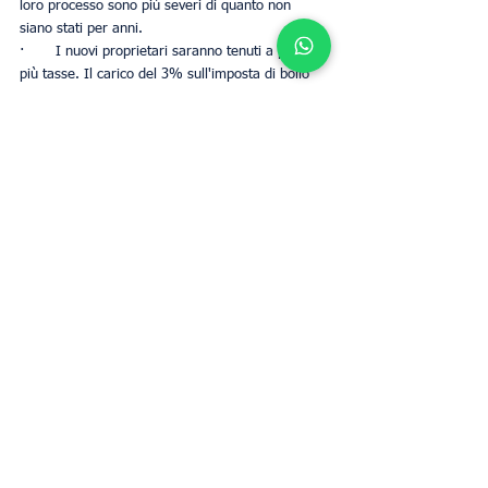
loro processo sono più severi di quanto non 
siano stati per anni.
·       I nuovi proprietari saranno tenuti a pagare 
più tasse. Il carico del 3% sull'imposta di bollo 
dovrebbe avere un impatto significativo rispetto 
al livello di tassazione precedente.
UpperKey Investment Fund
Proprietari
Business
Mostra tutti
Post recenti