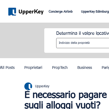
Concierge Airbnb
UpperKey Edimburg
Determina il valore locativ
All Posts
Proprietari
PropTech
Business
Pari
UpperKey
Roma
Dubai
Lisbona
Controllo degli affitti
È necessario pagare
sugli alloggi vuoti?
Olimpiadi di Parigi 2024