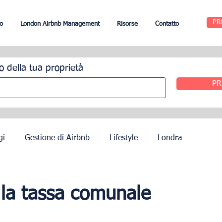
PR
o
London Airbnb Management
Risorse
Contatto
o della tua proprietà
PR
gi
Gestione di Airbnb
Lifestyle
Londra
Edimburgo
Gestione alberghiera
Agenti
 la tassa comunale