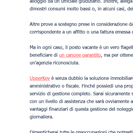
alloggio da un ufficiale giudiziario. Inoltre, allega
dimostri consumi molto bassi o, in alcuni casi, del
Altre prove a sostegno prese in considerazione da
corrispondente a un affitto o una fattura emessa d
Ma in ogni caso, il posto vacante è un vero flagell
beneficiare di 
un canone garantito
, ma per ottene
un'agenzia riconosciuta.
UpperKey
 è senza dubbio la soluzione immobiliare
amministrativo o fiscale. Finché possiedi una propr
servizio di gestione completo. Sarai sicuramente 
con un livello di assistenza che sarà ovviamente al
vantaggi finanziari di questa gestione del noleg
giornaliera.
Dimenticherai tutte le preoccupazioni che potresti