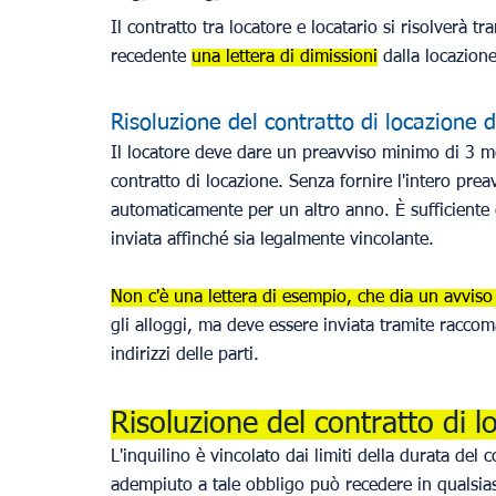
Il contratto tra locatore e locatario si risolverà t
recedente 
una lettera di dimissioni
 dalla locazion
Risoluzione del contratto di locazione 
Il locatore deve dare un preavviso minimo di 3 me
contratto di locazione. Senza fornire l'intero preav
automaticamente per un altro anno. È sufficiente ch
inviata affinché sia legalmente vincolante.
Non c'è una lettera di esempio, che dia un avviso d
gli alloggi, ma deve essere inviata tramite raccoma
indirizzi delle parti.
Risoluzione del contratto di l
L'inquilino è vincolato dai limiti della durata de
adempiuto a tale obbligo può recedere in qualsia