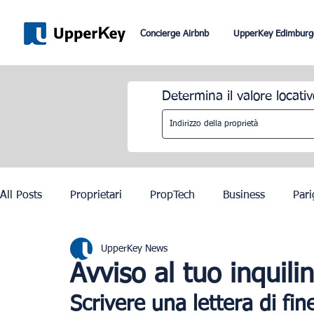
Concierge Airbnb
UpperKey Edimburg
Determina il valore locativ
All Posts
Proprietari
PropTech
Business
Pari
UpperKey News
Roma
Dubai
Lisbona
Controllo degli affitti
Avviso al tuo inquili
Scrivere una lettera di fi
Olimpiadi di Parigi 2024