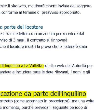
ramite il sito web, ma dovrà essere inviata dal soggetto 
e conforme al termine di preavviso appropriato.
da parte del locatore
si tramite lettera raccomandata per recedere dal 
viso di 3 mesi, il contratto si rinnoverà 
e il locatore mostri la prova che la lettera è stata 
i inquilino a La Valletta 
sul sito web dell'Autorità per 
ndata e includere tutte le date rilevanti, i nomi e gli 
ocazione da parte dell'inquilino
l contratto (come accennato in precedenza), ma una volta 
si momento, purché preveda il seguente periodo di 