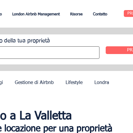
PR
o
London Airbnb Management
Risorse
Contatto
o della tua proprietà
PR
gi
Gestione di Airbnb
Lifestyle
Londra
Edimburgo
Gestione alberghiera
Agenti
no a La Valletta
ne locazione per una proprietà 