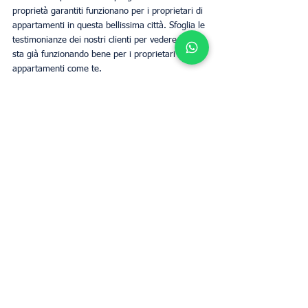
proprietà garantiti funzionano per i proprietari di 
appartamenti in questa bellissima città. Sfoglia le 
testimonianze dei nostri clienti per vedere come 
sta già funzionando bene per i proprietari di 
appartamenti come te.
Il bonus aggiuntivo sperimentato dai nostri 
clienti è la quantità di tempo che recuperano 
quando passano i compiti fisici al nostro team. 
Sia che tu scelga di reinvestire il tempo che 
guadagnerai in ulteriori attività commerciali o 
pratiche di investimento, o se preferisci 
utilizzarlo per attività più piacevoli, dipende 
interamente da te.
Siamo fiduciosi di essere la scelta migliore tra le 
società di noleggio garantito e gli agenti a 
Ginevra. Lo abbiamo dimostrato più e più volte e 
siamo orgogliosi dell'eccellente reputazione che 
abbiamo in tutto il settore.
Proprietari