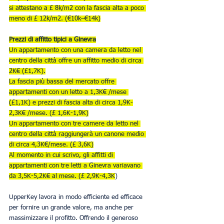
si attestano a £ 8k/m2 con la fascia alta a poco 
meno di £ 12k/m2. (€10k–€14k)
Prezzi di affitto tipici a Ginevra
Un appartamento con una camera da letto nel 
centro della città offre un affitto medio di circa 
2K€ (£1,7K).
La fascia più bassa del mercato offre 
appartamenti con un letto a 1,3K€ /mese 
(£1,1K) e prezzi di fascia alta di circa 1,9K-
2,3K€ /mese. (£ 1,6K-1,9K)
Un appartamento con tre camere da letto nel 
centro della città raggiungerà un canone medio 
di circa 4,3K€/mese. (£ 3,6K)
Al momento in cui scrivo, gli affitti di 
appartamenti con tre letti a Ginevra variavano 
da 3,5K-5,2K€ al mese. (£ 2,9K-4,3K
)
UpperKey lavora in modo efficiente ed efficace 
per fornire un grande valore, ma anche per 
massimizzare il profitto. Offrendo il generoso 