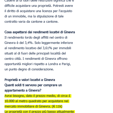
Cadere al di fuori delle restrizioni significa che è 
difficile acquistare una proprietà. Potresti avere 
il diritto di acquistare una licenza per l'acquisto 
di un immobile, ma la stipulazione di tale 
contratto varia da cantone a cantone.
Cosa aspettarsi dai rendimenti locativi di Ginevra
Il rendimento lordo degli affitti nel centro di 
Ginevra è del 3,4%. Solo leggermente inferiore 
al rendimento locativo del 3,61% per immobili 
situati al di fuori delle principali località del 
centro città. I rendimenti di Ginevra offrono 
opportunità migliori rispetto a Londra e Parigi, 
un punto degno di considerazione.
Proprietà e valori locativi a Ginevra
Quanti soldi ti servono per comprare un 
appartamento a Ginevra?
Avrai bisogno, dato il prezzo medio, di circa £ 
10.000 al metro quadrato per acquistare nel 
mercato immobiliare di Ginevra. (€ 11k)
Le proprietà con il prezzo più basso attualmente 