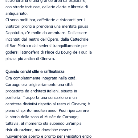
straordinaria e una grande area da esplorare, 
con strade tortuose, gallerie d'arte e librerie di 
antiquariato.
Ci sono molti bar, caffetterie e ristoranti per i 
visitatori pronti a prendersi una meritata pausa. 
Dopotutto, c'è molto da ammirare. Dall'essere 
incantati dal Teatro dell'Opera, dalla Cattedrale 
di San Pietro o dal sedersi tranquillamente per 
godersi l'atmosfera di Place du Bourg-de-Four, la 
piazza più antica di Ginevra.
Quando cerchi stile e raffinatezza
Ora completamente integrata nella città, 
Carouge era originariamente una città 
progettata da architetti italiani, situata in 
periferia. Trasporta una sensazione e un 
carattere distintivi rispetto al resto di Ginevra; è 
pieno di spirito mediterraneo. Puoi ripercorrere 
la storia della zona al Musée de Carouge; 
tuttavia, al momento sta subendo un'ampia 
ristrutturazione, ma dovrebbe essere 
nuovamente aperto e pronto per i visitatori entro 