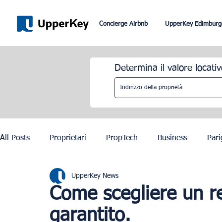
Concierge Airbnb
UpperKey Edimburg
Determina il valore locativ
All Posts
Proprietari
PropTech
Business
Pari
UpperKey News
Roma
Dubai
Lisbona
Controllo degli affitti
Come scegliere un re
garantito.
Olimpiadi di Parigi 2024