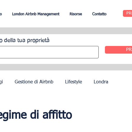
PR
o
London Airbnb Management
Risorse
Contatto
o della tua proprietà
PR
gi
Gestione di Airbnb
Lifestyle
Londra
Edimburgo
Gestione alberghiera
Agenti
gime di affitto