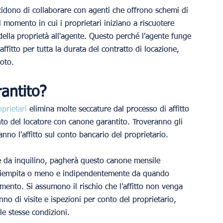
ecidono di collaborare con agenti che offrono schemi di 
il momento in cui i proprietari iniziano a riscuotere 
della proprietà all'agente. Questo perché l'agente funge 
affitto per tutta la durata del contratto di locazione, 
oto.
rantito?
oprietari
 elimina molte seccature dal processo di affitto 
onto del locatore con canone garantito. Troveranno gli 
anno l'affitto sul conto bancario del proprietario.
ge da inquilino, pagherà questo canone mensile 
a riempita o meno e indipendentemente da quando 
gamento. Si assumono il rischio che l'affitto non venga 
nno di visite e ispezioni per conto del proprietario, 
le stesse condizioni.