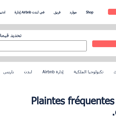
Shop
موارد
فريق
إدارة Airbnb في لندن
UpperKey اد
تحديد قيمة
ك
تكنولوجيا الملكية
إدارة Airbnb
لندن
باريس
إدارة الفندق
عملاء
أولمبياد باريس 2024
Plaintes fréquentes