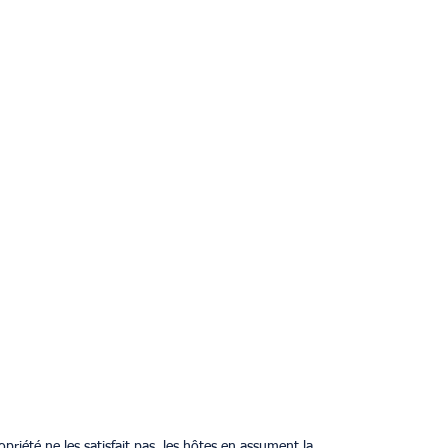
priété ne les satisfait pas, les hôtes en assument la 