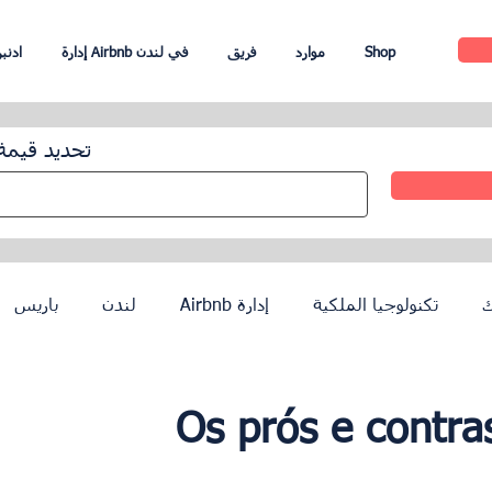
Shop
موارد
فريق
إدارة Airbnb في لندن
UpperKey اد
تحديد قيمة
ك
تكنولوجيا الملكية
إدارة Airbnb
لندن
باريس
إدارة الفندق
عملاء
أولمبياد باريس 2024
Os prós e contra