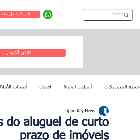
قم بالتواصل معنا
تقدير الإيجار
جميع المشاركات
أسلوب الحياة
اعمال
أصحاب الأملا
UpperKey News
روما
دبي
لشبونة
ضبط الإيجارات
ادنبره
s do aluguel de curto
prazo de imóveis